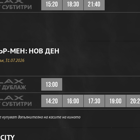
15:20
18:30
21:40
Р-МЕН: НОВ ДЕН
к, 31.07.2026
13:00
14:20
16:00
17:30
19:00
20:
е купуват допълнително на касите на киното
CITY