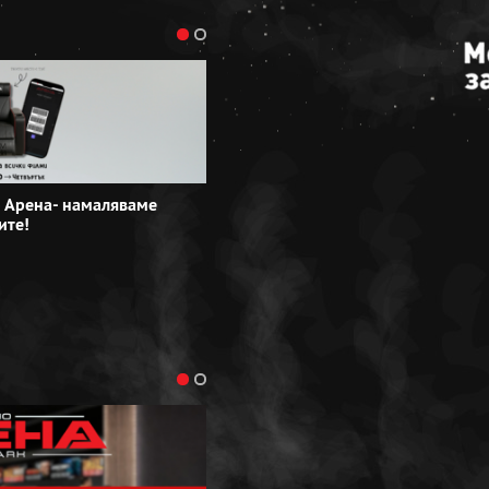
 Арена- намаляваме
Специални групови оферти в Кино 
ите!
резервирайте сега!
Виж повече