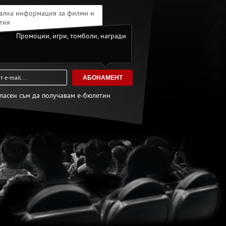
ална информация за филми и
тия
Промоции, игри, томболи, награди
АБОНАМЕНТ
гласен съм да получавам е-бюлетин