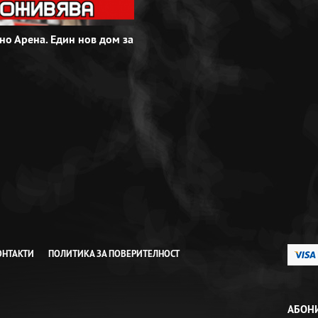
но Арена. Един нов дом за
В Кино Арена DS Park Добрич сме п
изненада за най-малките ни зрител
Виж повече
ОНТАКТИ
ПОЛИТИКА ЗА ПОВЕРИТЕЛНОСТ
АБОНИ