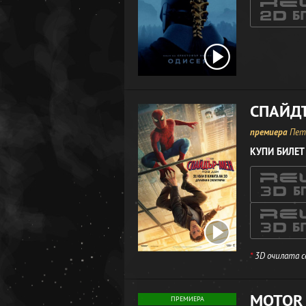
СПАЙДЪ
премиера
Петъ
КУПИ БИЛЕТ
*
3D очилата с
MOTOR 
ПРЕМИЕРА