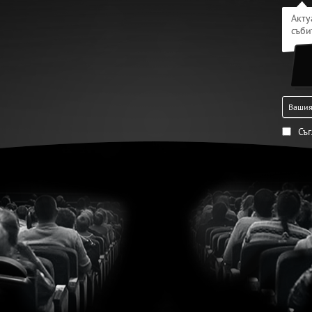
Акту
съби
Съ