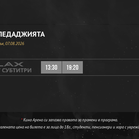
ЛЕДАДЖИЯТА
к, 07.08.2026
13:30
19:20
*
Кино Арена си запазва правото за промени в програма.
лената цена на билета е за лица до 18г., студенти, пенсионери и хора с увреж