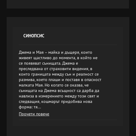
СИНОПСИС
Джема и Мая – майка и дъщеря, които
живеят щастливо до момента, в който не
се появяват сънищата. Джема е
преследвана от страховити видения, в
които границата между сън и реалност се
размива, което плаши и поставя в опасност
малката Мая. Но когато се оказва, че
сънищата на Джема всъщност са дарба да
навлиза в измерението между този свят и
следващия, кошмарът придобива нова
форма: тя...
Прочети повече