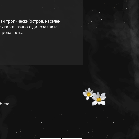
ван тропически остров, населен
ичко, свързано с динозаврите.
рова, той...
дания