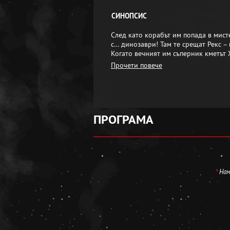
СИНОПСИС
След като корабът им попада в мист
с… динозаври! Там те срещат Рекс – 
Когато вечният им съперник кметът 
Прочети повече
ПРОГРАМА
*
Нама