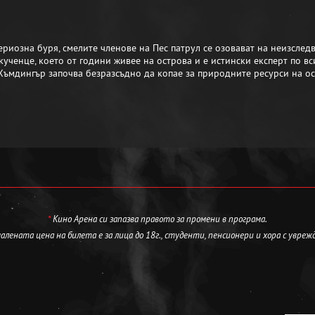
ериозна буря, смелите членове на Пес патрул се озовават на неизслед
кученце, което от години живее на острова и е истински експерт по вс
Хъмдингър започва безразсъдно да копае за природните ресурси на ост
*
Кино Арена си запазва правото за промени в програма.
лената цена на билета е за лица до 18г., студенти, пенсионери и хора с увреж