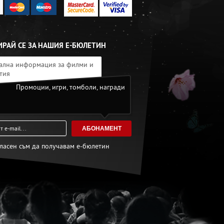
РАЙ СЕ ЗА НАШИЯ Е-БЮЛЕТИН
ална информация за филми и
тия
Промоции, игри, томболи, награди
АБОНАМЕНТ
гласен съм да получавам е-бюлетин