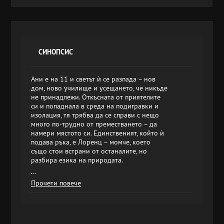
СИНОПСИС
Ани е на 11 и светът ѝ се разпада – нов
дом, ново училище и усещането, че никъде
не принадлежи. Откъсната от приятелите
си и попаднала в среда на подигравки и
изолация, тя трябва да се справи с нещо
много по-трудно от преместването – да
намери мястото си. Единственият, който ѝ
подава ръка, е Лоренц – момче, което
също стои встрани от останалите, но
разбира езика на природата.
...
Прочети повече