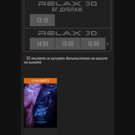
13:10
14:00
15:00
16:00
17:00
*
3D очилата се купуват допълнително на касите
на киното
ОЧАКВАЙТЕ