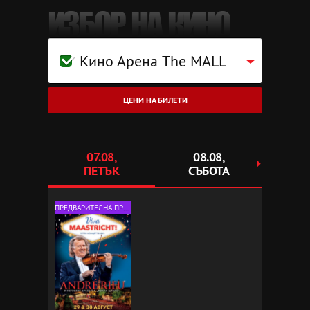
ИЗБОР НА КИНО
Кино Арена The MALL
ЦЕНИ НА БИЛЕТИ
07.08,
08.08,
0
ПЕТЪК
СЪБОТА
НЕ
ПРЕДВАРИТЕЛНА ПРОДАЖБА