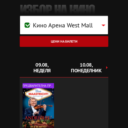
ИЗБОР НА КИНО
Кино Арена West Mall
ЦЕНИ НА БИЛЕТИ
09.08,
10.08,
1
НЕДЕЛЯ
ПОНЕДЕЛНИК
ВТ
ПРЕДВАРИТЕЛНА ПРОДАЖБА