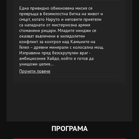
Една привидно обикновена мисия се
превръща в безмилостна битка на живот и
смърт, когато Наруто и неговите приятели
са нападнати от мистериозна армия
стоманени рицари. Младите нинджи се
оказват въвлечени в хилядолетен
конфликт за контрол над Камъните на
Гелел – древни минерали с колосална мощ.
Изправени пред безскрупулен враг -
амбициозния Хайдо, който е готов да
унищожи целия...
Прочети повече
ПРОГРАМА