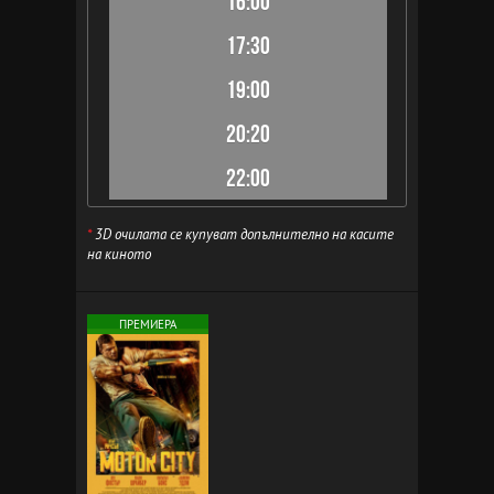
16:00
17:30
19:00
20:20
22:00
*
3D очилата се купуват допълнително на касите
на киното
ПРЕМИЕРА