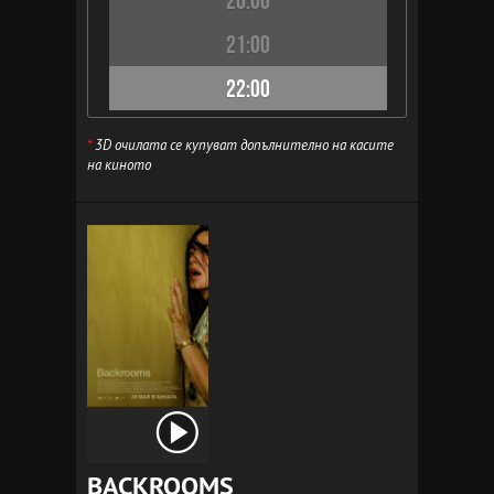
20:00
21:00
22:00
*
3D очилата се купуват допълнително на касите
на киното
BACKROOMS