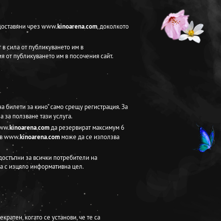
едоставяни чрез www.
kinoarena.com
, доколкото
 в сила от публикуването им в
ия от публикуването им в посочения сайт.
на билети за кино" само срещу регистрация. За
 за ползване тази услуга.
www.
kinoarena.com
да резервират максимум 6
 в www.
kinoarena.com
може да се използва
 достъпни за всички потребители на
са с изцяло информативна цел.
кратен, когато се установи, че те са