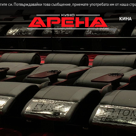
угите си. Потвърждавайки това съобщение, приемате употребата им от наша стр
КИНА