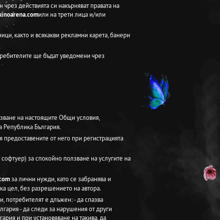
 чрез действията си накърняват правата на
kinoarena.com
или на трети лица и/или
ици, както и всякакви рекламни карета, банери
требителите ще бъдат уведомени чрез
зване на настоящите Общи условия,
а Република България.
я предоставените от него при регистрацията
 софтуер) за спокойно ползване на услугите на
.com
за лични нужди, като се забранява и
ка цел, без разрешението на автора.
и, потребителят е длъжен: - да спазва
гария - да следи за нарушения от други
рия и при установяване на такива, да