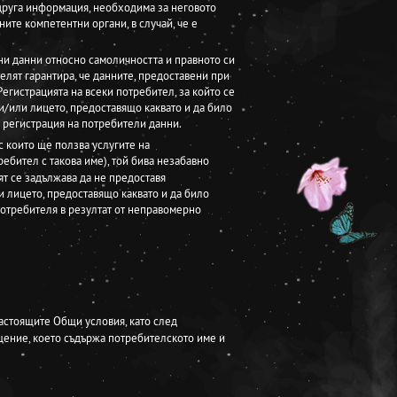
а друга информация, необходима за неговото
ите компетентни органи, в случай, че е
чни данни относно самоличността и правното си
лят гарантира, че данните, предоставени при
егистрацията на всеки потребител, за който се
 и/или лицето, предоставящо каквато и да било
з регистрация на потребители данни.
с които ще ползва услугите на
требител с такова име), той бива незабавно
ят се задължава да не предоставя
и лицето, предоставящо каквато и да било
 потребителя в резултат от неправомерно
настоящите Общи условия, като след
бщение, което съдържа потребителското име и