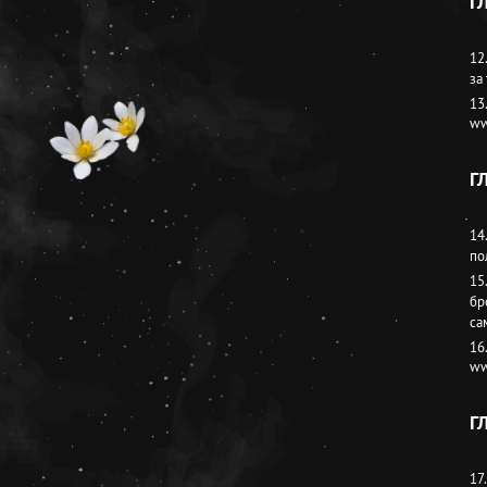
Г
12
за
13
ww
Г
14
по
15
бр
са
16
ww
Г
17