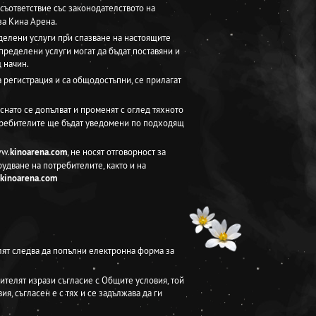
съответствие със законодателството на
за Кина Арена.
делени услуги при спазване на настоящите
пределени услуги могат да бъдат поставяни и
 начин.
а регистрация и са общодостъпни, се прилагат
къснато се допълват и променят с оглед тяхното
отребителите ще бъдат уведомени по подходящ
ww.
kinoarena.com
, не носят отговорност за
удване на потребителите, както и на
kinoarena.com
лят следва да попълни електронна форма за
ителят изрази съгласие с Общите условия, той
я, съгласен е с тях и се задължава да ги