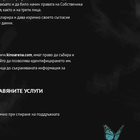
акъвто и да било начин правата на Собственика
m
, както и на трети лица.
кларира и дава изрично своето съгласие
е данни.
www.
kinoarena.com
, имат право да събира и
ойто да позволява идентифицирането им.
лица до съхраняваната информация за
ТАВЯНИТЕ УСЛУГИ
тично при спиране на поддръжката