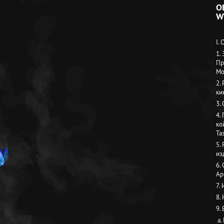
О
W
I.
1.
Пр
Мо
2.
ки
3.
4.
ко
Та
5.
из
6.
Ар
7.
8.
9.
a.