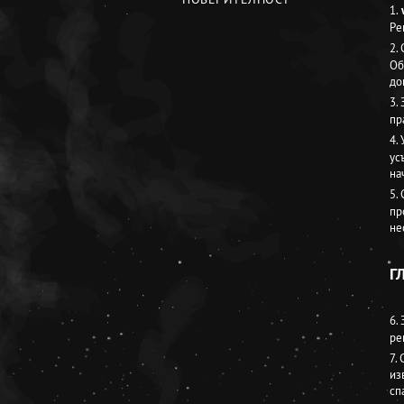
1.
Ре
2.
Об
до
3.
пр
4.
ус
на
5.
пр
не
Г
6.
ре
7.
из
сп