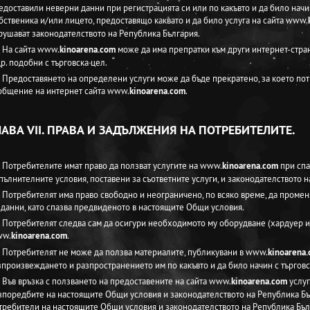
едоставили неверни данни при регистрацията си или по какъвто и да било начин
бственика и/или лицето, предоставящо каквато и да било услуга на сайта www.
рушават законодателството на Република България.
. На сайта www.
kinoarena.com
може да има препратки към други интернет-стран
др. подобни с търговска цел.
. Предоставянето на определени услуги може да бъде прекратено, за което по
общение на интернет сайта www.
kinoarena.com
.
ЛАВА VII. ПРАВА И ЗАДЪЛЖЕНИЯ НА ПОТРЕБИТЕЛИТЕ.
. Потребителите имат право да ползват услугите на www.
kinoarena.com
при спа
пълнителните условия, поставени за съответните услуги, и законодателството н
. Потребителят има право свободно и неограничено, по всяко време, да промен
 данни, като спазва предвиденото в настоящите Общи условия.
. Потребителят следва сам да осигури необходимото му оборудване (хардуер и
w.
kinoarena.com
.
. Потребителят не може да ползва материалите, публикувани в www.
kinoarena
зпроизвеждането и разпространението им по какъвто и да било начин с търговс
. Във връзка с ползването на предоставените на сайта www.
kinoarena.com
услуг
зпоредбите на настоящите Общи условия и законодателството на Република Бъл
требители на настоящите Общи условия и законодателството на Република Бълга