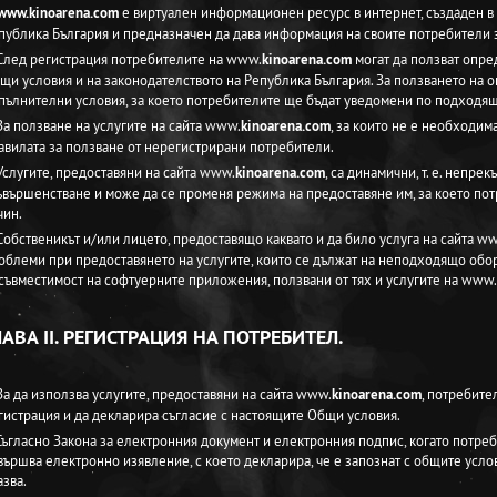
www.kinoarena.com
e виртуален информационен ресурс в интернет, създаден в 
публика България и предназначен да дава информация на своите потребители 
 След регистрация потребителите на www.
kinoarena.com
могат да ползват опре
щи условия и на законодателството на Република България. За ползването на о
пълнителни условия, за което потребителите ще бъдат уведомени по подходящ
 За ползване на услугите на сайта www.
kinoarena.com
, за които не е необходим
авилата за ползване от нерегистрирани потребители.
 Услугите, предоставяни на сайта www.
kinoarena.com
, са динамични, т. е. непре
ъвършенстване и може да се променя режима на предоставяне им, за което п
чин.
 Собственикът и/или лицето, предоставящо каквато и да било услуга на сайта w
облеми при предоставянето на услугите, които се дължат на неподходящо обор
съвместимост на софтуерните приложения, ползвани от тях и услугите на www.
ЛАВА II. РЕГИСТРАЦИЯ НА ПОТРЕБИТЕЛ.
 За да използва услугите, предоставяни на сайта www.
kinoarena.com
, потребите
гистрация и да декларира съгласие с настоящите Общи условия.
 Съгласно Закона за електронния документ и електронния подпис, когато потреб
вършва електронно изявление, с което декларира, че е запознат с общите услови
азва.