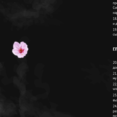
пр
Со
на
18
и 
19
съ
Г
20
до
21
му
22
ww
23
въ
24
ра
по