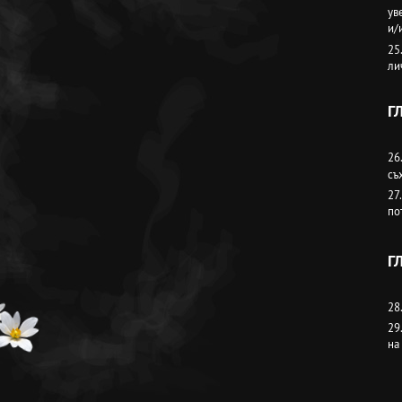
ув
и/
25
ли
Г
26
съ
27
по
Г
28
29
на