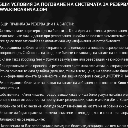
БЩИ УСЛОВИЯ ЗА ПОЛЗВАНЕ НА СИСТЕМАТА ЗА РЕЗЕРВ
WW.KINOARENA.COM
 ОБЩИ ПРАВИЛА ЗА РЕЗЕРВАЦИИ НА БИЛЕТИ:
 За извършване на резервация на билети за Кина Арена се изисква регистрация
едоставените лични данни при регистрация на сайта се ползват в съответсвие 
же да се ползват cookies за автоматична идентификация на потребителите.
 Резервацията на билети или изпратеното на електронна поща потвърждение за 
нопрожекция. Стойността на входните билети се заплаща на касите на киноком
 Онлайн такса (booking fee) – Услугата закупуване или резервация на кинобиле
 При приключване на процеса на резервация системата автоматично изпраща по
йто са описани всички детайли (дата, час, филм, място, цена) на запазените бил
зи информация можете да намерите и във вашия профил в секция „ИСТОРИ
 Резервираните билети се заплащат на касите на избрания кинокомплекс Кино 
даването им.
 Собственикът и/или лицето, предоставящо каквато и да било услуга на сайта ww
ена не носят отговорност за пропуснати резервации, както и ако изгубите Ваши
 Избраните от Вас места не могат да бъдат заменяни на касата на избрания кин
 Не може да бъдат правени промени в заявените кино, ден, час и филм при напр
 Валидност на резервациите:
 Направената от Вас резервация е валидна и билетите, асоциирани с нея, могат