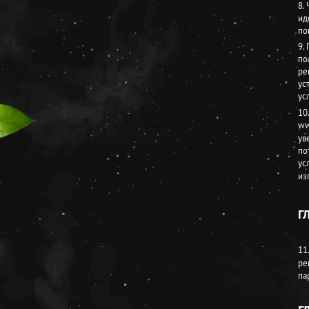
8.
ид
по
9.
по
ре
ус
ус
10
ww
ув
по
ус
из
Г
11
ре
па