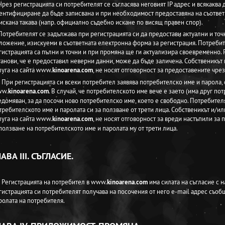
 Чрез регистрацията си потребителят се съгласява неговият IP адрес и всякакв
ентифициране да бъде записвана и при необходимост предоставяна на съответн
искана такава (напр. официално съдебно искане по висящ правен спор).
 Потребителят се задължава при регистрацията си да предостави актуални и то
ложение, изискуеми в съответната електронна форма за регистрация. Потребите
гистрацията са пълни и точни и при промяна ще ги актуализира своевременно. Р
танови, че е предоставил неверни данни, може да бъде заличена. Собственикът
луга на сайта www.
kinoarena.com
, не носят отговорност за предоставените чре
. При регистрацията си всеки потребител заявява потребителско име и парола, 
w.
kinoarena.com
. В случай, че потребителското име вече е заето (има друг по
едомяван, за да посочи ново потребителско име, което е свободно. Потребител
требителското име и паролата си за ползване от трети лица. Собственикът и/ил
луга на сайта www.
kinoarena.com
, не носят отговорност за вреди настъпили за
ползване на потребителското име и паролата му от трети лица.
ЛАВА III. СЪГЛАСИЕ.
. Регистрацията на потребител в www.
kinoarena.com
има силата на съгласие с 
гистрацията си потребителят получава на посочения от него e-mail адрес съо
ролата на потребителя.