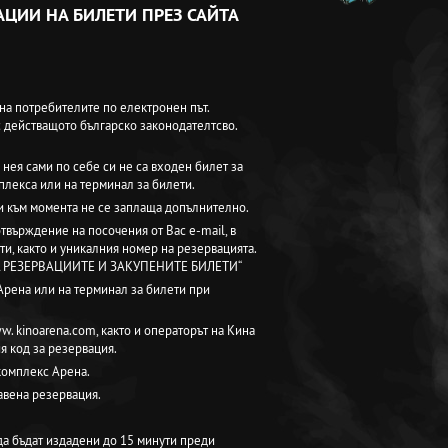
АЦИИ НА БИЛЕТИ ПРЕЗ САЙТА
 на потребителите по електронен път.
с действащото българско законодателтсво.
нея сами по себе си не са входен билет за
плекса или на терминал за билети.
ти към момента не се заплаща допълнително.
твърждение на посочения от Вас e-mail, в
ети, както и уникалния номер на резервацията.
Я НА РЕЗЕРВАЦИИТЕ И ЗАКУПЕНИТЕ БИЛЕТИ“
Арена или на терминал за билети при
w. kinoarena.com, както и операторът на Кина
я код за резервация.
окомплекс Арена.
авена резервация.
 да бъдат издадени до 15 минути преди