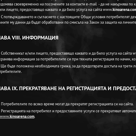
едомява своевременно на посочените за контакти e-mail - да не накърнява по к
или лицето, предоставящо каквато и да било услуга на сайта www.
kinoarena.co
. С потвърждаването и съгласието с настоящите Общи условия потребителят де
чните му данни да бъдат обработвани по смисъла на Закон за защита на личнит
ЛАВА VIII. ИНФОРМАЦИЯ
. Собственикът и/или лицето, предоставящо каквато и да било услуга на сайта 
хранява информация за потребителите си при тяхната регистрация по начин, к
. Ще бъде положена необходимата грижа, за да предотврати достъпа на трети 
требителите.
ЛАВА IX. ПРЕКРАТЯВАНЕ НА РЕГИСТРАЦИЯТА И ПРЕДОС
. Потребителите по всяко време могат да прекратят регистрацията си на сайта.
. Регистрацията на потребител и предоставяните услуги се прекратяват автома
www.
kinoarena.com
.