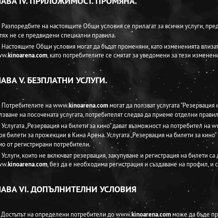
ЛАВА IV. ПРИЛОЖИМОСТ. ПРОМЯНА.
. Разпоредбите на настоящите Общи условия се прилагат за всички услуги, пр
 тях не се предвидени специални правила.
. Настоящите Общи условия могат да бъдат променяни, като измененията влизат
w.
kinoarena.com
, като потребителите се смятат за уведомени за тези изменен
ЛАВА V. БЕЗПЛАТНИ УСЛУГИ.
. Потребителите на www.
kinoarena.com
могат да ползват услугата "Резервация 
лзване на посочената услугата, потребителят следва да приеме отделни правила
. Услугата „Резервация на билети за кино" дават възможност на потребител на 
оя билети за прожекции в Кина Арена. Услугата „Резервация на билети за кино"
мо от регистрирани потребители.
. Услуги, които не включват резервация, закупуване и регистрация на билети са
w.
kinoarena.com
, без да е необходима регистрация и създаване на профил, и 
ЛАВА VI. ДОПЪЛНИТЕЛНИ УСЛОВИЯ
. Достъпът на определени потребители до www.
kinoarena.com
може да бъде пре