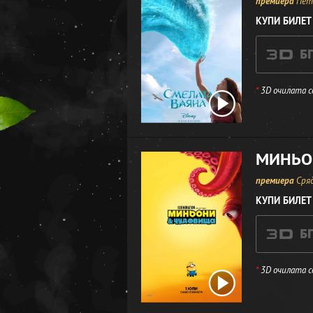
премиера
Петъ
КУПИ БИЛЕТ
*
3D очилата с
МИНЬО
премиера
Сряд
КУПИ БИЛЕТ
*
3D очилата с