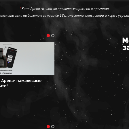
*
Кино Арена си запазва правото за промени в програма.
лената цена на билета е за лица до 18г., студенти, пенсионери и хора с увреж
 Арена- намаляваме
Специални групови оферти в Кино 
ите!
резервирайте сега!
Виж повече