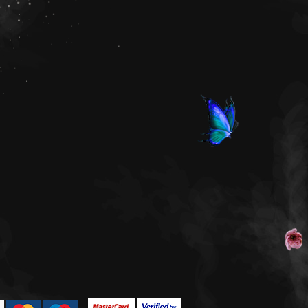
одготвили сладка
и!