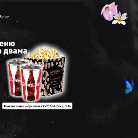
дания
Арена –