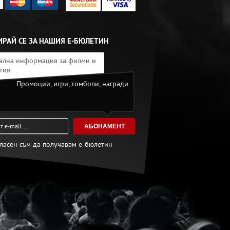
РАЙ СЕ ЗА НАШИЯ Е-БЮЛЕТИН
ална информация за филми и
тия
Промоции, игри, томболи, награди
АБОНАМЕНТ
гласен съм да получавам е-бюлетин