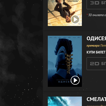
*
3D очилата с
ОДИСЕ
премиера
Петъ
КУПИ БИЛЕТ
СМЕЛА