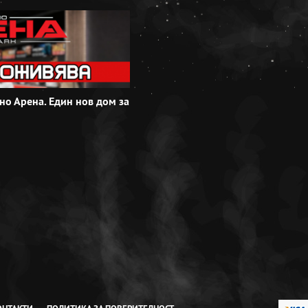
но Арена. Един нов дом за
В Кино Арена DS Park Добрич сме п
изненада за най-малките ни зрител
Виж повече