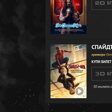
СПАЙДЪ
премиера
Петъ
КУПИ БИЛЕТ
*
3D очилата с