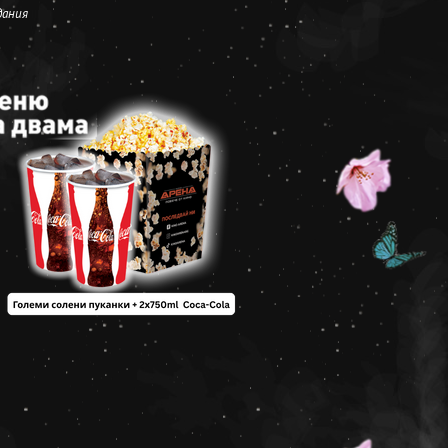
дания
Арена –