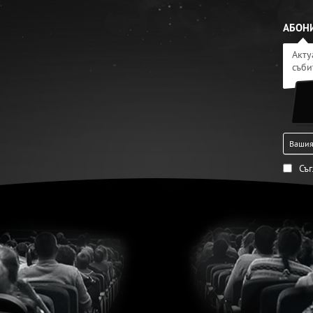
АБОНИ
Акту
съби
Съ