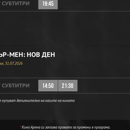
19:45
Р-МЕН: НОВ ДЕН
к, 31.07.2026
14:50
21:30
е купуват допълнително на касите на киното
*
Кино Арена си запазва правото за промени в програма.