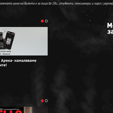
лената цена на билета е за лица до 18г., студенти, пенсионери и хора с увреж
 Арена- намаляваме
Специални групови оферти в Кино 
ите!
резервирайте сега!
Виж повече