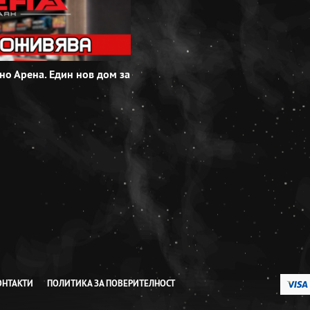
но Арена. Един нов дом за
В Кино Арена DS Park Добрич сме п
изненада за най-малките ни зрител
Виж повече
ОНТАКТИ
ПОЛИТИКА ЗА ПОВЕРИТЕЛНОСТ