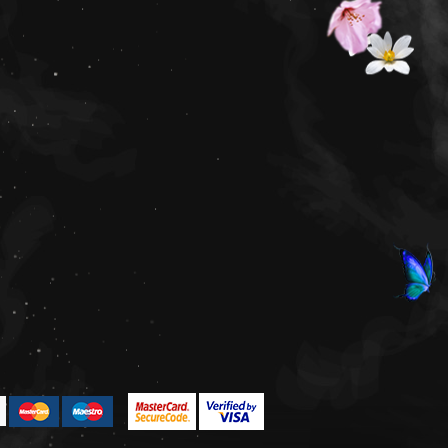
одготвили сладка
и!