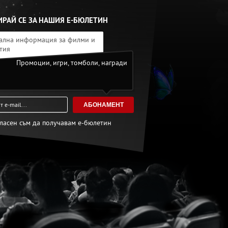
РАЙ СЕ ЗА НАШИЯ Е-БЮЛЕТИН
ална информация за филми и
тия
Промоции, игри, томболи, награди
АБОНАМЕНТ
гласен съм да получавам е-бюлетин