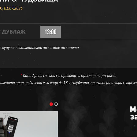
а, 01.07.2026
13:00
е купуват допълнително на касите на киното
*
Кино Арена си запазва правото за промени в програма.
лената цена на билета е за лица до 18г., студенти, пенсионери и хора с увреж