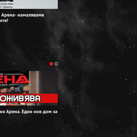
 Арена- намаляваме
Специални групови оферти в Кино 
ите!
резервирайте сега!
Виж повече
но Арена. Един нов дом за
В Кино Арена DS Park Добрич сме п
изненада за най-малките ни зрител
Виж повече