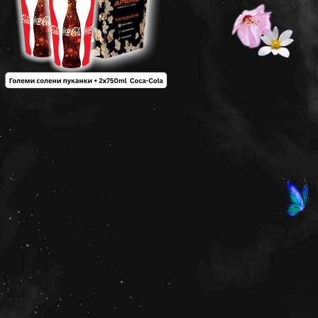
Арена –
одготвили сладка
и!