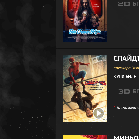
СПАЙДЪ
премиера
Петъ
КУПИ БИЛЕТ
*
3D очилата с
МИНЬО