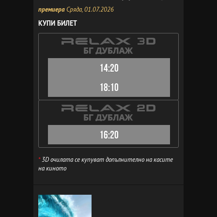
премиера
Сряда, 01.07.2026
КУПИ БИЛЕТ
14:20
18:10
16:20
*
3D очилата се купуват допълнително на касите
на киното