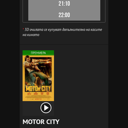
21:10
22:00
*
3D очилата се купуват допълнително на касите
на киното
ПРЕМИЕРА
MOTOR CITY