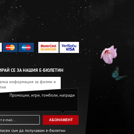
РАЙ СЕ ЗА НАШИЯ Е-БЮЛЕТИН
ална информация за филми и
тия
Промоции, игри, томболи, награди
АБОНАМЕНТ
гласен съм да получавам е-бюлетин