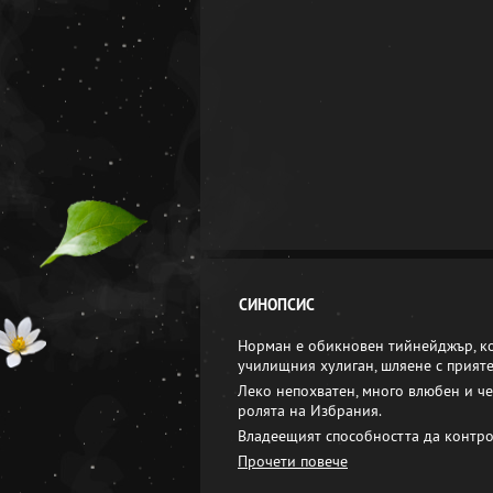
СИНОПСИС
Норман е обикновен тийнейджър, ко
училищния хулиган, шляене с прияте
Леко непохватен, много влюбен и че
ролята на Избрания.
Владеещият способността да контро
Прочети повече