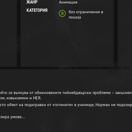
ЖАНР
Анимация
КАТЕГОРИЯ
без ограничения в
показа
йто се вълнува от обикновените тийнейджърски проблеми – закъснени
ли, извънземни и НЕЯ.
сто обект на подигравки от «готините» в училище, Норман не подозира
лира умове...