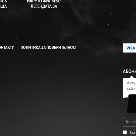
И &
НАРУТО ФИЛМЪТ:
ИЩА
ЛЕГЕНДАТА ЗА
КАМЪКА ГЕЛЕЛ
ОНТАКТИ
ПОЛИТИКА ЗА ПОВЕРИТЕЛНОСТ
АБОНИ
Акту
съби
Съ