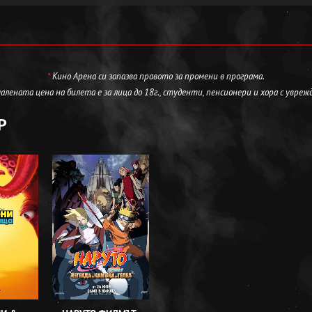
*
Кино Арена си запазва правото за промени в програма.
лената цена на билета е за лица до 18г., студенти, пенсионери и хора с увреж
Р