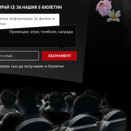
РАЙ СЕ ЗА НАШИЯ Е-БЮЛЕТИН
ална информация за филми и
тия
Промоции, игри, томболи, награди
АБОНАМЕНТ
гласен съм да получавам е-бюлетин