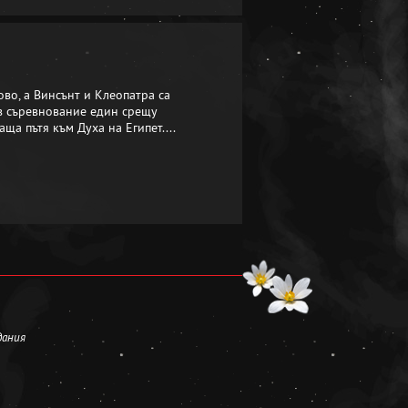
во, а Винсънт и Клеопатра са
 в съревнование един срещу
ща пътя към Духа на Египет....
дания