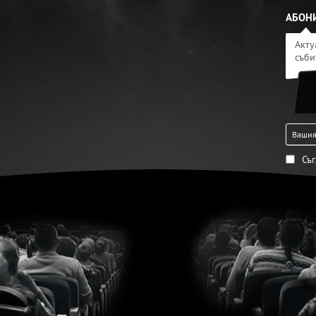
АБОНИ
Акту
съби
Съ