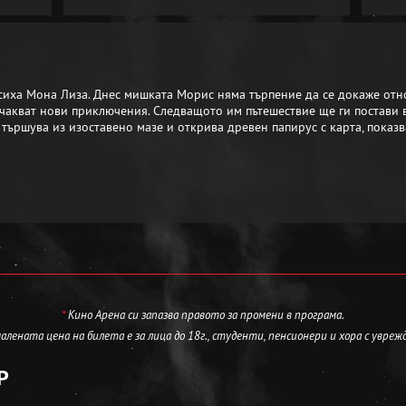
сиха Мона Лиза. Днес мишката Морис няма търпение да се докаже отно
очакват нови приключения. Следващото им пътешествие ще ги постави
с тършува из изоставено мазе и открива древен папирус с карта, показва
*
Кино Арена си запазва правото за промени в програма.
лената цена на билета е за лица до 18г., студенти, пенсионери и хора с увреж
Р