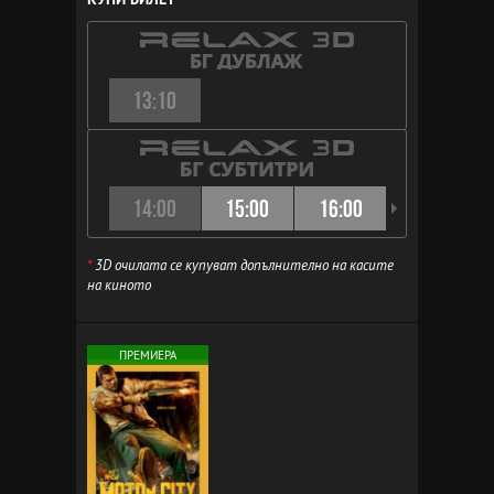
13:10
14:00
15:00
16:00
16:30
*
3D очилата се купуват допълнително на касите
на киното
ПРЕМИЕРА