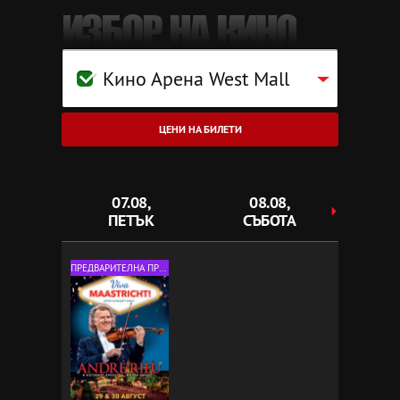
ИЗБОР НА КИНО
Кино Арена West Mall
ЦЕНИ НА БИЛЕТИ
07.08,
08.08,
0
ПЕТЪК
СЪБОТА
НЕ
ПРЕДВАРИТЕЛНА ПРОДАЖБА