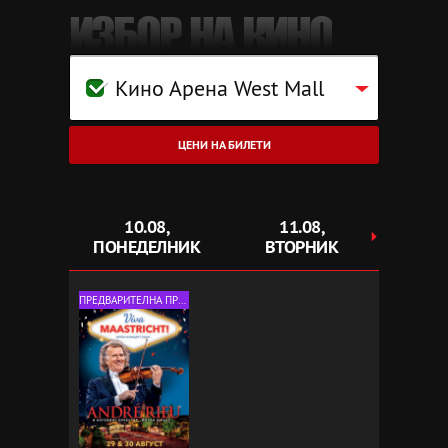
ИЗБОР НА КИНО
Кино Арена West Mall
ЦЕНИ НА БИЛЕТИ
10.08,
11.08,
1
ПОНЕДЕЛНИК
ВТОРНИК
С
ПРЕДВАРИТЕЛНА ПРОДАЖБА