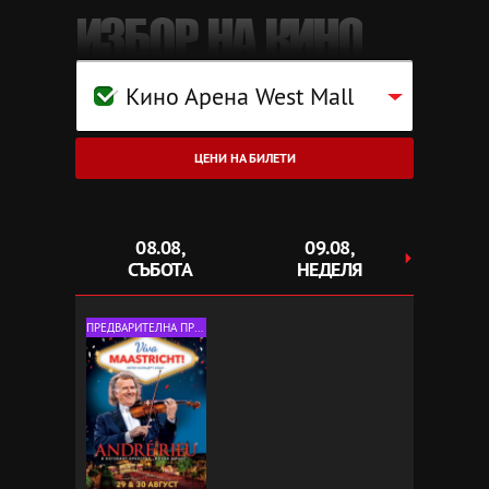
ИЗБОР НА КИНО
Кино Арена West Mall
ЦЕНИ НА БИЛЕТИ
08.08,
09.08,
1
СЪБОТА
НЕДЕЛЯ
ПОНЕ
ПРЕДВАРИТЕЛНА ПРОДАЖБА