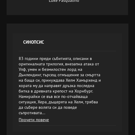
Luke Pasqualino
СИНОПСИС
83 години преди събитията, описани в
оригиналната трилогия, внезапна атака от
Улф, умен и безмилостен лорд на
Дънлендинг, търсещ отмъщение за смъртта
на баща си, принуждава Хелм Хамърхенд и
хората му да направят дръзка последна
битка в древната крепост на Хорнбург.
Намирайки се във все по-отчайваща
ситуация, Хера, дъщерята на Хелм, трябва
да събере волята си да поведе
съпротивата...
Прочети повече