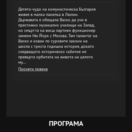
Детето-чудо на комунистическа България
живее в малка панелка в Люлин.
Държавата е обещала Васко да учи в
престижно музикално училище на Запад,
но смъртта на висш партиен функционер
заменя Ню Йорк с Москва. Там талантът на
Васко е кован по суровите закони на
школа с триста годишна история, докато
следващото историческо събитие не
превърта орбитата на живота на цялото
му...
Прочети повече
ПРОГРАМА