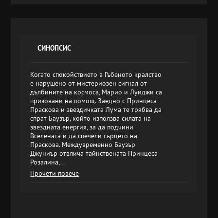
СИНОПСИС
Когато спокойствието в Гъбеното кралство
е нарушено от мистериозен сигнал от
дълбините на космоса, Марио и Луиджи са
призовани на помощ. Заедно с Принцеса
Праскова и звездичката Лума те трябва да
спрат Баузър, който използва силата на
звездната енергия, за да подчини
Вселената и да спечели сърцето на
Праскова. Междувременно Баузър
Джуниър отвлича тайнствената Принцеса
Розалина,...
Прочети повече