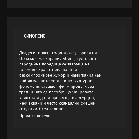
СИНОПСИС
Двадесет и шест години след първия ни
сблъсък с маскирания убиец, култовата
пародийна поредица се завръща на
големия екран с нова порция
безкомпромисен хумор и намигвания към
най-актуалните хорър и попкултурни
феномени. Страшен филм продължава
традицията да преобръща жанровите
клишета и да ги превръща в абсурдни,
неочаквани и често скандално смешни
ситуации. След години...
Прочети повече