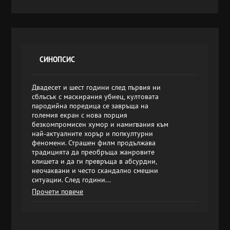
СИНОПСИС
Двадесет и шест години след първия ни
сблъсък с маскирания убиец, култовата
пародийна поредица се завръща на
големия екран с нова порция
безкомпромисен хумор и намигвания към
най-актуалните хорър и попкултурни
феномени. Страшен филм продължава
традицията да преобръща жанровите
клишета и да ги превръща в абсурдни,
неочаквани и често скандално смешни
ситуации. След години...
Прочети повече