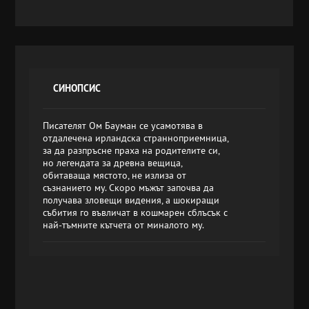
СИНОПСИС
Писателят Ом Бауман се усамотява в
отдалечена ирландска странноприемница,
за да разпръсне праха на родителите си,
но легендата за древна вещица,
обитаваща мястото, не излиза от
съзнанието му. Скоро мъжът започва да
получава зловещи видения, а шокиращи
събития го въвличат в кошмарен сблъсък с
най-тъмните кътчета от миналото му.