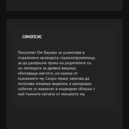
СИНОПСИС
Писателят Ом Бауман се усамотява в
отдалечена ирландска странноприемница,
за да разпръсне праха на родителите си,
но легендата за древна вещица,
обитаваща мястото, не излиза от
съзнанието му. Скоро мъжът започва да
получава зловещи видения, а шокиращи
събития го въвличат в кошмарен сблъсък с
най-тъмните кътчета от миналото му.