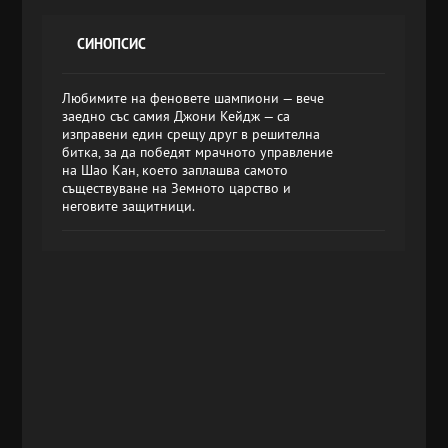
СИНОПСИС
Любимите на феновете шампиони — вече
заедно със самия Джони Кейдж — са
изправени един срещу друг в решителна
битка, за да победят мрачното управление
на Шао Кан, което заплашва самото
съществуване на Земното царство и
неговите защитници.