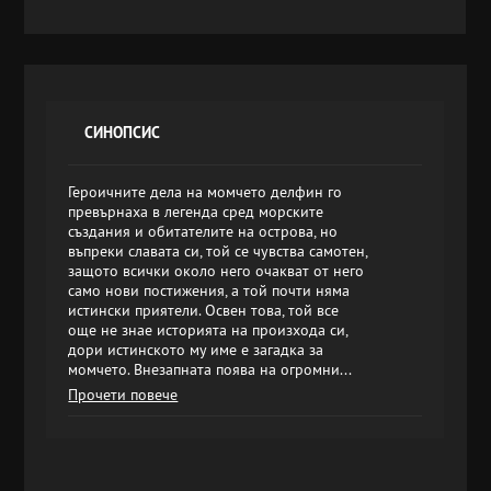
СИНОПСИС
Героичните дела на момчето делфин го
превърнаха в легенда сред морските
създания и обитателите на острова, но
въпреки славата си, той се чувства самотен,
защото всички около него очакват от него
само нови постижения, а той почти няма
истински приятели. Освен това, той все
още не знае историята на произхода си,
дори истинското му име е загадка за
момчето. Внезапната поява на огромни...
Прочети повече