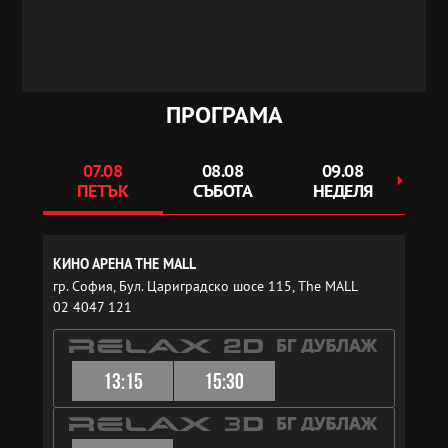
ПРОГРАМА
07.08
08.08
09.08
ПЕТЪК
СЪБОТА
НЕДЕЛЯ
ПОН
КИНО АРЕНА THE MALL
гр. София, Бул. Цариградско шосе 115, The MALL
02 4047 121
13:15
15:30