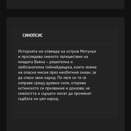
СИНОПСИС
Историята ни отвежда на остров Мотунуи
и проследява смелото пътешествие на
младата Ваяна – решителна и
любознателна тийнейджърка, която поема
на опасна мисия през необятния океан, за
да спаси своя народ. По пътя си тя се
изправя срещу древни сили, открива
истинското си призвание и доказва, че
смелостта и сърцето могат да променят
съдбата на цял народ.