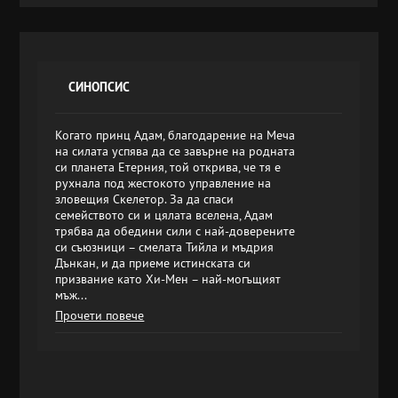
СИНОПСИС
Когато принц Адам, благодарение на Меча
на силата успява да се завърне на родната
си планета Етерния, той открива, че тя е
рухнала под жестокото управление на
зловещия Скелетор. За да спаси
семейството си и цялата вселена, Адам
трябва да обедини сили с най-доверените
си съюзници – смелата Тийла и мъдрия
Дънкан, и да приеме истинската си
призвание като Хи-Мен – най-могъщият
мъж...
Прочети повече