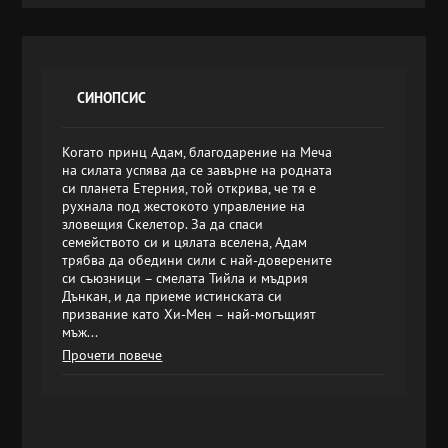
СИНОПСИС
Когато принц Адам, благодарение на Меча
на силата успява да се завърне на родната
си планета Етерния, той открива, че тя е
рухнала под жестокото управление на
зловещия Скелетор. За да спаси
семейството си и цялата вселена, Адам
трябва да обедини сили с най-доверените
си съюзници – смелата Тийла и мъдрия
Дънкан, и да приеме истинската си
призвание като Хи-Мен – най-могъщият
мъж...
Прочети повече