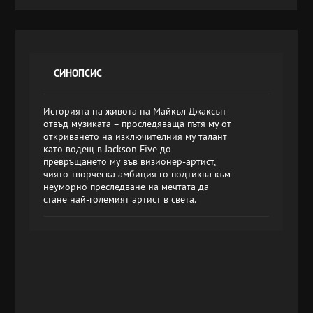
СИНОПСИС
Историята на живота на Майкъл Джаксън
отвъд музиката – проследяваща пътя му от
откриването на изключителния му талант
като водещ в Jackson Five до
превръщането му във визионер-артист,
чиято творческа амбиция го подтиква към
неуморно преследване на мечтата да
стане най-големият артист в света.