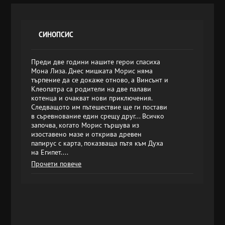
СИНОПСИС
Преди две години нашите герои спасиха
Мона Лиза. Днес мишката Морис няма
търпение да се докаже отново, а Винсънт и
Клеопатра са родители на две палави
котенца и очакват нови приключения.
Следващото им пътешествие ще ги постави
в съревнование един срещу друг... Всичко
започва, когато Морис тършува из
изоставено мазе и открива древен
папирус с карта, показваща пътя към Духа
на Египет....
Прочети повече