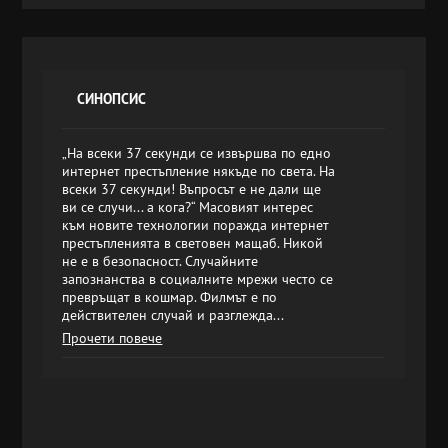
СИНОПСИС
„На всеки 37 секунди се извършва по едно
интернет престъпление някъде по света. На
всеки 37 секунди! Въпросът е не дали ще
ви се случи... а кога?“ Масовият интерес
към новите технологии поражда интернет
престъпленията в световен мащаб. Никой
не е в безопасност. Случайните
запознанства в социалните мрежи често се
превръщат в кошмар. Филмът е по
действителен случай и разглежда...
Прочети повече