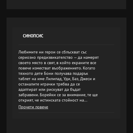
СИНОПСИС
Любимите ни герои се сблъскват със
сериозно предизвикателство — да намерят
своето място в свят, в който екраните все
повече изместват въображението. Когато
тяхното дете Бони получава подарък
таблет на име Лилипад, Уди, Баз, Джеси и
останалите играчки трябва да се
адаптират или рискуват да бъдат
забравени. Борейки се за внимание, те ще
открият, че истинската стойност на...
Прочети повече