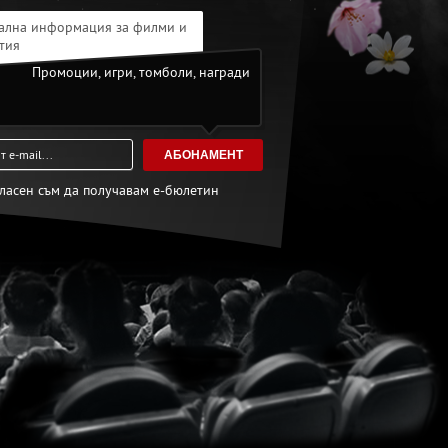
ална информация за филми и
тия
Промоции, игри, томболи, награди
АБОНАМЕНТ
гласен съм да получавам е-бюлетин