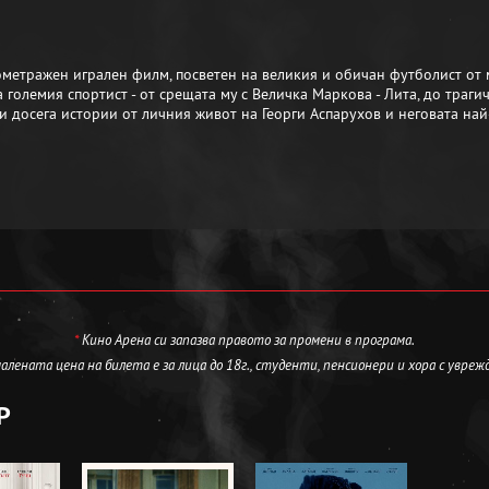
нометражен игрален филм, посветен на великия и обичан футболист от 
 големия спортист - от срещата му с Величка Маркова - Лита, до траг
и досега истории от личния живот на Георги Аспарухов и неговата най
*
Кино Арена си запазва правото за промени в програма.
лената цена на билета е за лица до 18г., студенти, пенсионери и хора с увреж
Р