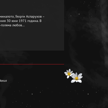
миналото, Георги Аспарухов –
ичния 30 юни 1971 година. В
-голяма любов...
дания