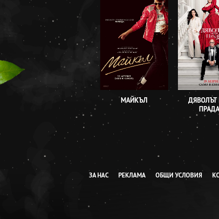
МАЙКЪЛ
ДЯВОЛЪТ
ПРАДА
ЗА НАС
РЕКЛАМА
ОБЩИ УСЛОВИЯ
К