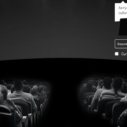
Акту
съби
Съ