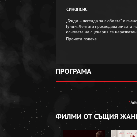
СИНОПСИС
„Гунди – легенда за любовта“ е пъл
Гунди. Лентата проследява живота на
основата на сценария са неразказан
Прочети повече
ПРОГРАМА
*
Нама
ФИЛМИ ОТ СЪЩИЯ ЖАН