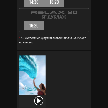
14:30
18:20
16:20
*
3D очилата се купуват допълнително на касите
на киното