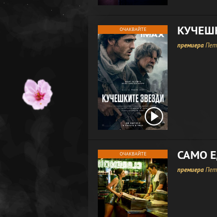
КУЧЕШ
ОЧАКВАЙТЕ
премиера
Петъ
САМО 
ОЧАКВАЙТЕ
премиера
Петъ