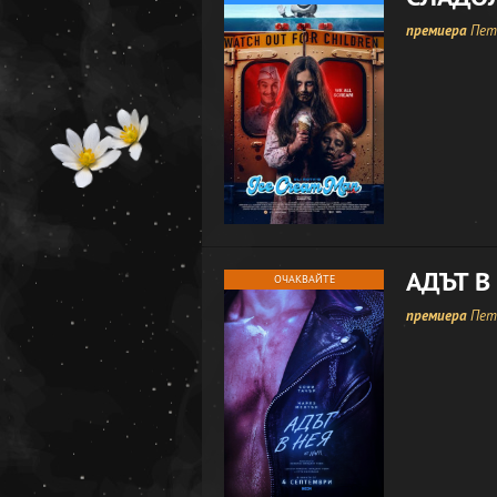
премиера
Петъ
АДЪТ В
ОЧАКВАЙТЕ
премиера
Петъ