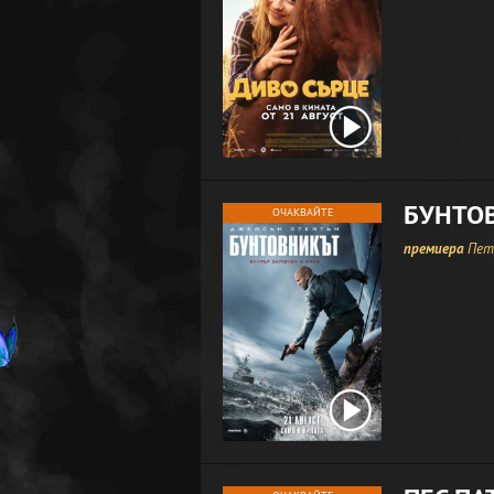
БУНТО
ОЧАКВАЙТЕ
премиера
Петъ