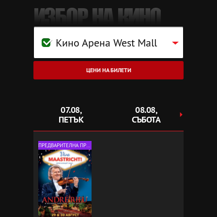
ИЗБОР НА КИНО
Кино Арена West Mall
ЦЕНИ НА БИЛЕТИ
07.08,
08.08,
0
ПЕТЪК
СЪБОТА
НЕ
ПРЕДВАРИТЕЛНА ПРОДАЖБА