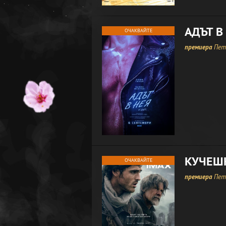
АДЪТ В
ОЧАКВАЙТЕ
премиера
Петъ
КУЧЕШ
ОЧАКВАЙТЕ
премиера
Петъ