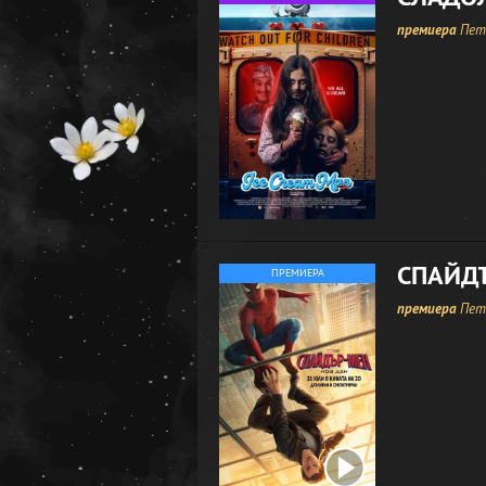
премиера
Петъ
СПАЙДЪ
ПРЕМИЕРА
премиера
Петъ