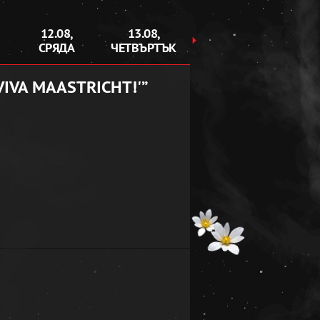
12.08,
13.08,
29.08,
30.
СРЯДА
ЧЕТВЪРТЪК
СЪБОТА
НЕД
VIVA MAASTRICHT!'”