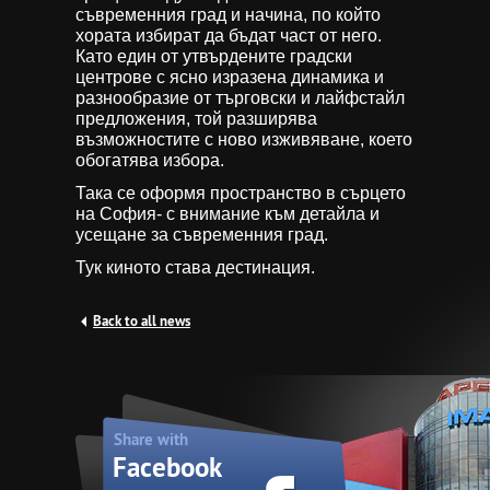
съвременния град и начина, по който
хората избират да бъдат част от него.
Като един от утвърдените градски
центрове с ясно изразена динамика и
разнообразие от търговски и лайфстайл
предложения, той разширява
възможностите с ново изживяване, което
обогатява избора.
Така се оформя пространство в сърцето
на София- с внимание към детайла и
усещане за съвременния град.
Тук киното става дестинация.
Back to all news
Share with
Facebook