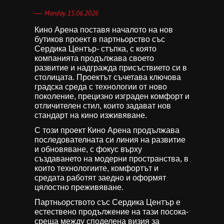
Monday, 15.06.2026
Кино Арена поставя началото на нов
бутиков проект в партньорство със
Сердика Център- стъпка, с която
компанията продължава своето
развитие и надгражда присъствието си в
столицата. Проектът съчетава ключова
градска среда с технологии от ново
поколение, прецизно изграден комфорт и
отличителен стил, които задават нов
стандарт на кино изживяване.
С този проект Кино Арена продължава
последователната си линия на развитие
и обновяване, с фокус върху
създаването на модерни пространства, в
които технологиите, комфортът и
средата работят заедно и оформят
цялостно преживяване.
Партньорството със Сердика Център е
естествено продължение на тази посока-
среща между споделена визия за